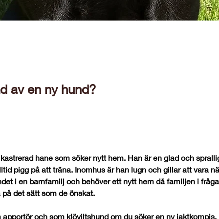
ad av en ny hund?
g kastrerad hane som söker nytt hem. Han är en glad och sprall
alltid pigg på att träna. Inomhus är han lugn och gillar att vara nä
et i en barnfamilj och behöver ett nytt hem då familjen i fråga 
 på det sätt som de önskat. 
apportör och som klöviltshund om du söker en ny jaktkompis.