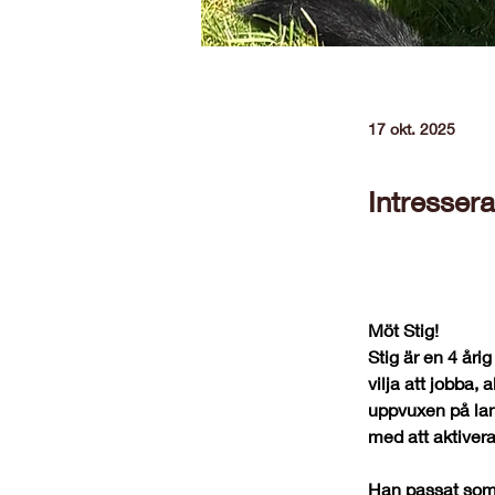
17 okt. 2025
Intresser
Möt Stig!
Stig är en 4 åri
vilja att jobba, 
uppvuxen på land
med att aktivera
Han passat som 