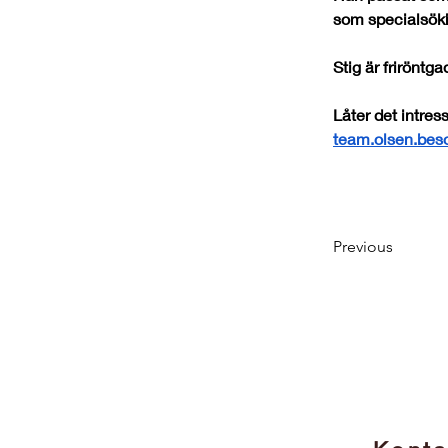
som specialsökhu
Stig är frirönt
Låter det intres
team.olsen.be
Previous