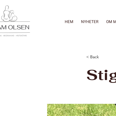
HEM
NYHETER
OM M
< Back
Sti