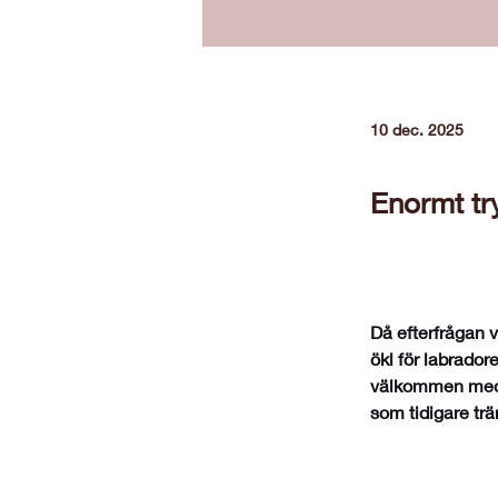
10 dec. 2025
Enormt tr
Då efterfrågan v
ökl för labradore
välkommen med 
som tidigare trä