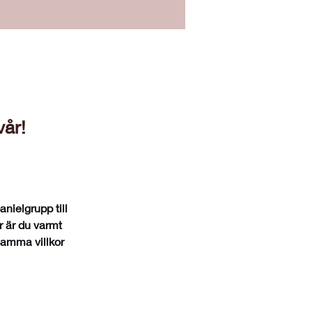
vår!
nielgrupp till 
r är du varmt 
Samma villkor 