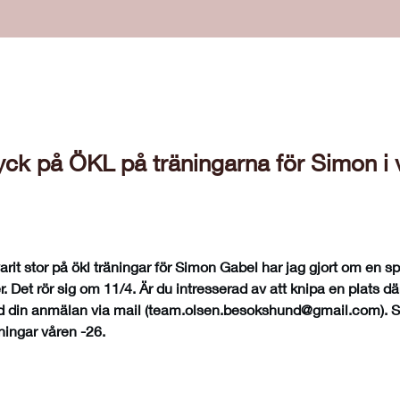
yck på ÖKL på träningarna för Simon i 
arit stor på ökl träningar för Simon Gabel har jag gjort om en spa
r. Det rör sig om 11/4. Är du intresserad av att knipa en plats dä
din anmälan via mail (
team.olsen.besokshund@gmail.com
). 
ningar våren -26.