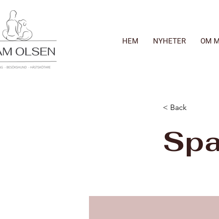
HEM
NYHETER
OM M
< Back
Spa