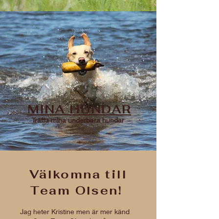
MINA HUNDAR
Träffa mina underbara hundar
Välkomna till
Team Olsen!
Jag heter Kristine men är mer känd