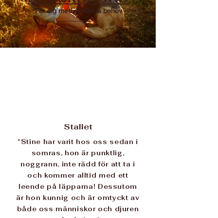
För dig med särskilda behov
Stallet
“Stine har varit hos oss sedan i
somras, hon är punktlig,
noggrann, inte rädd för att ta i
och kommer alltid med ett
leende på läpparna! Dessutom
är hon kunnig och är omtyckt av
både oss människor och djuren